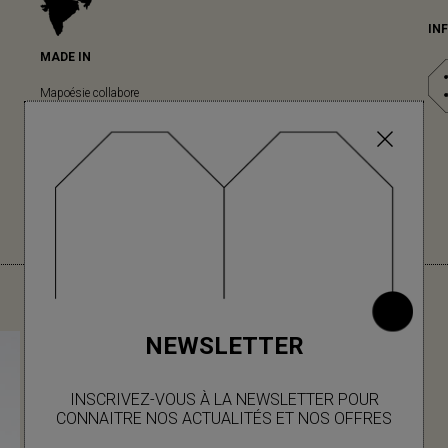
IN
MADE IN
Mapoésie collabore
avec des ateliers
locaux indiens, dans
lesquels nous avons
le plaisir d’aller
régulièrement, à
chaque nouvelle
collection.
VOUS AIMEREZ AUSSI
NEWSLETTER
INSCRIVEZ-VOUS À LA NEWSLETTER POUR
CONNAITRE NOS ACTUALITÉS ET NOS OFFRES