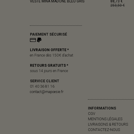
VESTE MINA MADONE BLEU GRIS
88,73 €
253,50 €
PAIEMENT SÉCURISÉ
LIVRAISON OFFERTE *
en France dès 150 € d’achat
RETOURS GRATUITS *
sous 14 jours en France
SERVICE CLIENT
01 40 36 81 16
contact@mapoesie.fr
INFORMATIONS
CGV
MENTIONS LÉGALES
LIVRAISONS & RETOURS
CONTACTEZ-NOUS