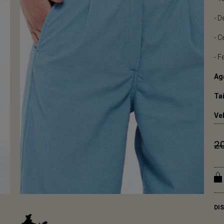
- D
- C
- F
Ag
Tai
Ve
2
DI