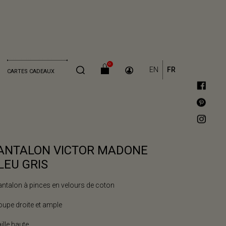
0
EN
FR
CARTES CADEAUX
ANTALON VICTOR MADONE
LEU GRIS
antalon à pinces en velours de coton
oupe droite et ample
aille haute