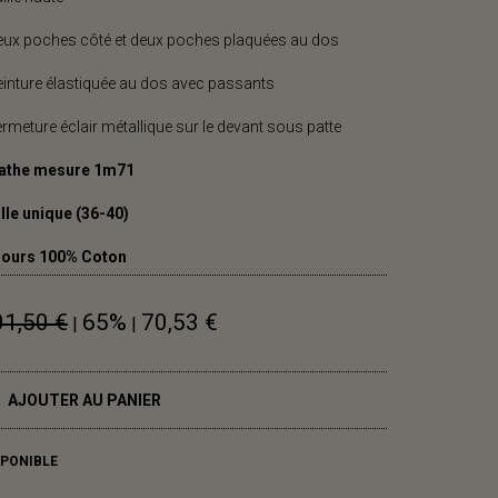
eux poches côté et deux poches plaquées au dos
einture élastiquée au dos avec passants
ermeture éclair métallique sur le devant sous patte
athe mesure 1m71
lle unique (36-40)
lours 100% Coton
01,50 €
65%
70,53 €
|
|
AJOUTER AU PANIER
SPONIBLE