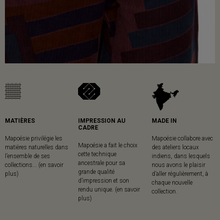
MATIÈRES
IMPRESSION AU
MADE IN
CADRE
Mapoésie privilégie les
Mapoésie collabore avec
Mapoésie a fait le choix
matières naturelles dans
des ateliers locaux
cette technique
l’ensemble de ses
indiens, dans lesquels
ancestrale pour sa
collections... (en savoir
nous avons le plaisir
grande qualité
plus)
d’aller régulièrement, à
d’impression et son
chaque nouvelle
rendu unique. (en savoir
collection.
plus)