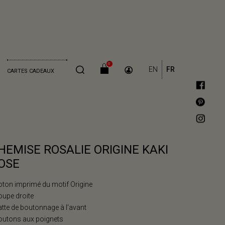
0
EN
FR
CARTES CADEAUX
HEMISE ROSALIE ORIGINE KAKI
OSE
oton imprimé du motif Origine
oupe droite
atte de boutonnage à l'avant
outons aux poignets