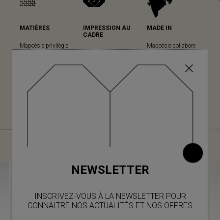
MATIÈRES
IMPRESSION AU
MADE IN
CADRE
Mapoésie privilégie
Mapoésie collabore
Mapoésie a fait le
les matières
avec des ateliers
choix cette technique
naturelles dans
locaux indiens, dans
ancestrale pour sa
l’ensemble de ses
lesquels nous avons
grande qualité
collections... (en
le plaisir d’aller
d’impression et son
savoir plus)
régulièrement, à
rendu unique. (en
chaque nouvelle
savoir plus)
collection.
VOUS AIMEREZ AUSSI
NEWSLETTER
INSCRIVEZ-VOUS À LA NEWSLETTER POUR
CONNAITRE NOS ACTUALITÉS ET NOS OFFRES