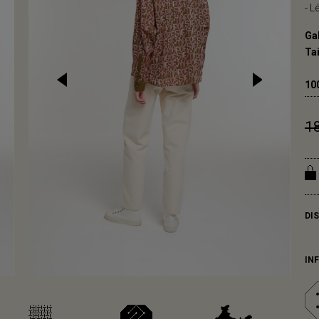
- L
Ga
Tai
10
1
DI
IN