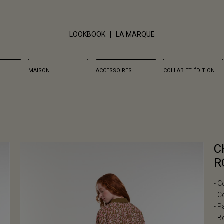
LOOKBOOK
LA MARQUE
MAISON
ACCESSOIRES
COLLAB ET ÉDITION
C
R
- C
- C
- P
- B