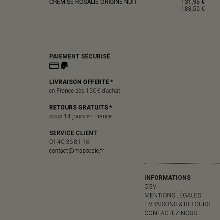
CHEMISE ROSALIE ORIGINE NUIT
131,95 €
188,50 €
PAIEMENT SÉCURISÉ
LIVRAISON OFFERTE *
en France dès 150 € d’achat
RETOURS GRATUITS *
sous 14 jours en France
SERVICE CLIENT
01 40 36 81 16
contact@mapoesie.fr
INFORMATIONS
CGV
MENTIONS LÉGALES
LIVRAISONS & RETOURS
CONTACTEZ-NOUS