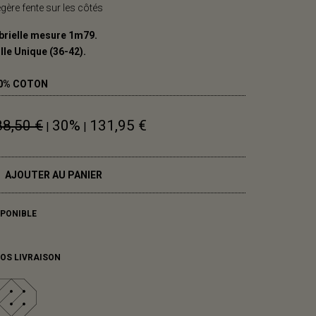
égère fente sur les côtés
brielle mesure 1m79.
lle Unique (36-42).
0% COTON
88,50 €
30%
131,95 €
|
|
AJOUTER AU PANIER
SPONIBLE
FOS LIVRAISON