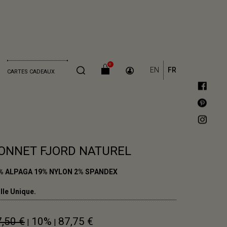
0
EN
FR
CARTES CADEAUX
ONNET FJORD NATUREL
% ALPAGA 19% NYLON 2% SPANDEX
lle Unique.
,50 €
10%
87,75 €
|
|