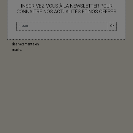
INSCRIVEZ-VOUS À LA NEWSLETTER POUR
CONNAITRE NOS ACTUALITÉS ET NOS OFFRES
MADE IN
OK
Fabriqué en Chine
pour leur expertise
dans la réalisation
des vêtements en
maille.