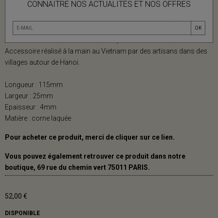
BARRETTE TOTEM EN CORNE BLONDE
CONNAITRE NOS ACTUALITÉS ET NOS OFFRES
ET LAQUE PARME
OK
Barrette Totem en corne blonde et laque Parme.
Accessoire réalisé à la main au Vietnam par des artisans dans des
villages autour de Hanoi.
Longueur : 115mm
Largeur : 25mm
Epaisseur : 4mm
Matière : corne laquée
Pour acheter ce produit, merci de cliquer sur ce
lien
.
Vous pouvez également retrouver ce produit dans notre
boutique, 69 rue du chemin vert 75011 PARIS.
52,00 €
DISPONIBLE