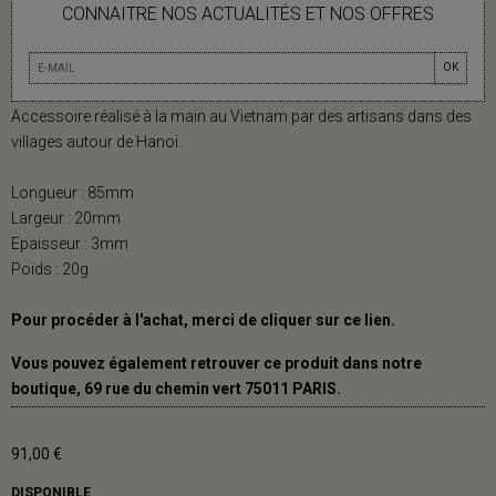
CRÉOLES 85 TOTEM EN CORNE NOIRE
CONNAITRE NOS ACTUALITÉS ET NOS OFFRES
ET LAQUE BLEU
OK
Créoles 85 Totem en corne noire et laque Bleu.
Accessoire réalisé à la main au Vietnam par des artisans dans des
villages autour de Hanoi.
Longueur : 85mm
Largeur : 20mm
Epaisseur : 3mm
Poids : 20g
Pour procéder à l'achat, merci de cliquer sur ce
lien.
Vous pouvez également retrouver ce produit dans notre
boutique, 69 rue du chemin vert 75011 PARIS.
91,00 €
DISPONIBLE