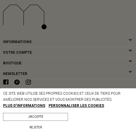
INFORMATIONS
VOTRE COMPTE
BOUTIQUE
NEWSLETTER
CE SITE WEB UTILISE SES PROPRES COOKIES ET CEUX DE TIERS POUR
© MAPOÉSIE PARIS - 2026
AMÉLIORER NOS SERVICES ET VOUS MONTRER DES PUBLICITÉS.
PLUS D'INFORMATIONS
PERSONNALISER LES COOKIES
J'ACCEPTE
REJETER