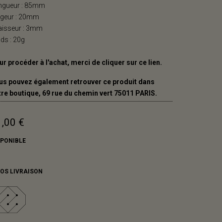
ngueur : 85mm
rgeur : 20mm
aisseur : 3mm
ds : 20g
r procéder à l'achat, merci de cliquer sur ce
lien.
us pouvez également retrouver ce produit dans
tre boutique, 69 rue du chemin vert 75011 PARIS.
,00 €
SPONIBLE
FOS LIVRAISON