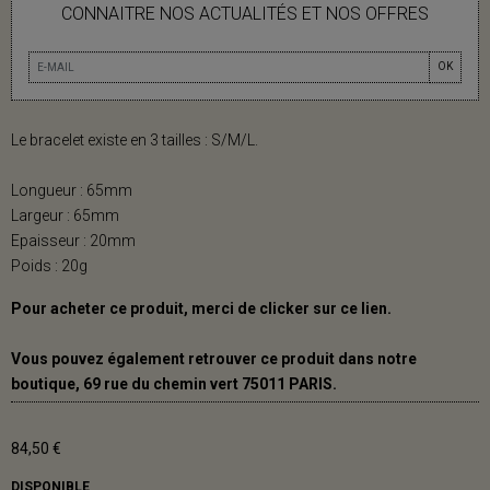
BRACELET 20 TOTEM EN CORNE NOIRE
CONNAITRE NOS ACTUALITÉS ET NOS OFFRES
ET LAQUE BLEU TAILLE S
OK
Bracelet 20 Totem en corne noire et laque Bleu.
Le bracelet existe en 3 tailles : S/M/L.
Longueur : 65mm
Largeur : 65mm
Epaisseur : 20mm
Poids : 20g
Pour acheter ce produit, merci de clicker sur ce
lien
.
Vous pouvez également retrouver ce produit dans notre
boutique, 69 rue du chemin vert 75011 PARIS.
84,50 €
DISPONIBLE