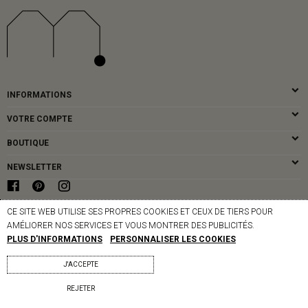
INFORMATIONS
VOTRE COMPTE
BOUTIQUE
NEWSLETTER
CE SITE WEB UTILISE SES PROPRES COOKIES ET CEUX DE TIERS POUR
© MAPOÉSIE PARIS - 2026
AMÉLIORER NOS SERVICES ET VOUS MONTRER DES PUBLICITÉS.
PLUS D'INFORMATIONS
PERSONNALISER LES COOKIES
J'ACCEPTE
REJETER