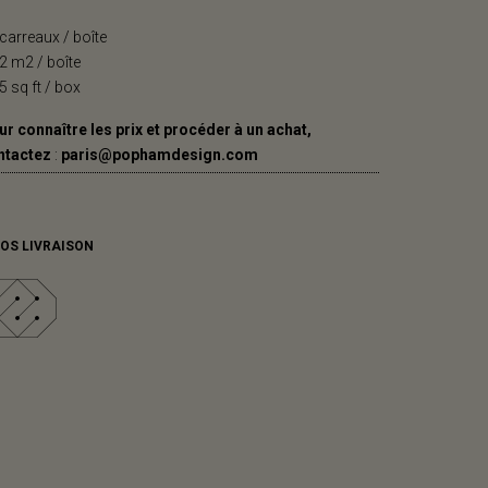
carreaux / boîte
2 m2 / boîte
5 sq ft / box
r connaître les prix et procéder à un achat,
ntactez
:
paris@pophamdesign.com
FOS LIVRAISON