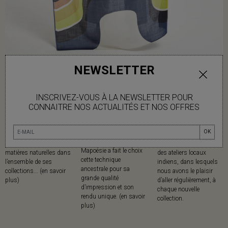
NEWSLETTER
INSCRIVEZ-VOUS À LA NEWSLETTER POUR
CONNAITRE NOS ACTUALITÉS ET NOS OFFRES
MATIÈRES
IMPRESSION AU
MADE IN
OK
CADRE
Mapoésie privilégie les
Mapoésie collabore avec
Mapoésie a fait le choix
matières naturelles dans
des ateliers locaux
cette technique
l’ensemble de ses
indiens, dans lesquels
ancestrale pour sa
collections... (en savoir
nous avons le plaisir
grande qualité
plus)
d’aller régulièrement, à
d’impression et son
chaque nouvelle
rendu unique. (en savoir
collection.
plus)