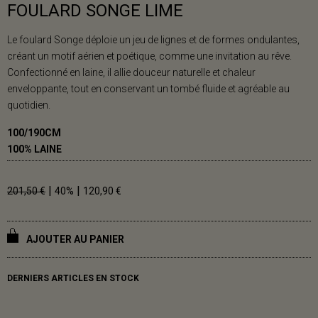
FOULARD SONGE LIME
Le foulard Songe déploie un jeu de lignes et de formes ondulantes,
créant un motif aérien et poétique, comme une invitation au rêve.
Confectionné en laine, il allie douceur naturelle et chaleur
enveloppante, tout en conservant un tombé fluide et agréable au
quotidien.
100/190CM
100% LAINE
|
|
201,50 €
40%
120,90 €
AJOUTER AU PANIER
DERNIERS ARTICLES EN STOCK