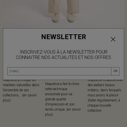
NEWSLETTER
INSCRIVEZ-VOUS À LA NEWSLETTER POUR
CONNAITRE NOS ACTUALITÉS ET NOS OFFRES
MATIÈRES
IMPRESSION AU
MADE IN
OK
CADRE
Mapoésie privilégie les
Mapoésie collabore avec
Mapoésie a fait le choix
matières naturelles dans
des ateliers locaux
cette technique
l’ensemble de ses
indiens, dans lesquels
ancestrale pour sa
collections... (en savoir
nous avons le plaisir
grande qualité
plus)
d’aller régulièrement, à
d’impression et son
chaque nouvelle
rendu unique. (en savoir
collection.
plus)