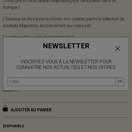
Offrez une e-carte cadeau Mapoésie pour faire plaisir sans se
tromper !
L'heureux.se élu.e pourra choisir son cadeau parmi la sélection de
produits Mapoésie, exclusivement sur notre site.
La carte cadeau sera envoyée par mail.
NEWSLETTER
Bon à savoir : Le code est unique et valable pendant 6 mois à compter
INSCRIVEZ-VOUS À LA NEWSLETTER POUR
de la date d’achat. La carte cadeau est utilisable en une seule fois,
CONNAITRE NOS ACTUALITÉS ET NOS OFFRES
exclusivement sur le site mapoesie.fr
OK
260,00 €
AJOUTER AU PANIER
DISPONIBLE