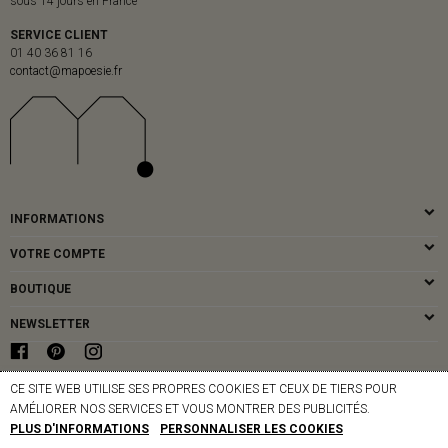
sous 14 jours en France
SERVICE CLIENT
01 40 36 81 16
contact@mapoesie.fr
INFORMATIONS
VOTRE COMPTE
BOUTIQUE
NEWSLETTER
CE SITE WEB UTILISE SES PROPRES COOKIES ET CEUX DE TIERS POUR
© MAPOÉSIE PARIS - 2026
AMÉLIORER NOS SERVICES ET VOUS MONTRER DES PUBLICITÉS.
PLUS D'INFORMATIONS
PERSONNALISER LES COOKIES