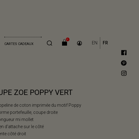
0
EN
FR
CARTES CADEAUX
UPE ZOE POPPY VERT
opeline de coton imprimée du motif Poppy
orme portefeuille, coupe droite
ongueur mi mollet
ien d'attache sur le côté
ente côté droit