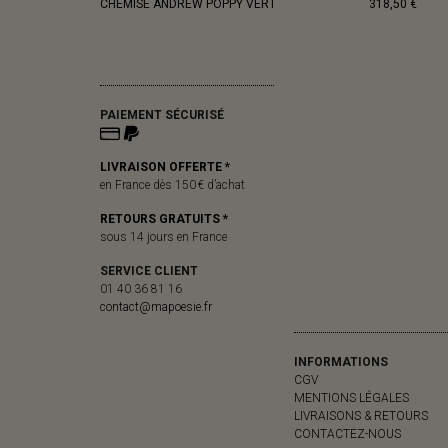
CHEMISE ANDREW POPPY VERT
318,50 €
PAIEMENT SÉCURISÉ
LIVRAISON OFFERTE *
en France dès 150 € d’achat
RETOURS GRATUITS *
sous 14 jours en France
SERVICE CLIENT
01 40 36 81 16
contact@mapoesie.fr
INFORMATIONS
CGV
MENTIONS LÉGALES
LIVRAISONS & RETOURS
CONTACTEZ-NOUS