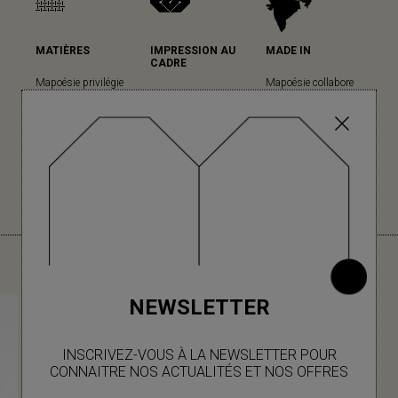
MATIÈRES
IMPRESSION AU
MADE IN
CADRE
Mapoésie privilégie
Mapoésie collabore
Mapoésie a fait le
les matières
avec des ateliers
choix cette technique
naturelles dans
locaux indiens, dans
ancestrale pour sa
l’ensemble de ses
lesquels nous avons
grande qualité
collections... (en
le plaisir d’aller
d’impression et son
savoir plus)
régulièrement, à
rendu unique. (en
chaque nouvelle
savoir plus)
collection.
VOUS AIMEREZ AUSSI
NEWSLETTER
INSCRIVEZ-VOUS À LA NEWSLETTER POUR
CONNAITRE NOS ACTUALITÉS ET NOS OFFRES