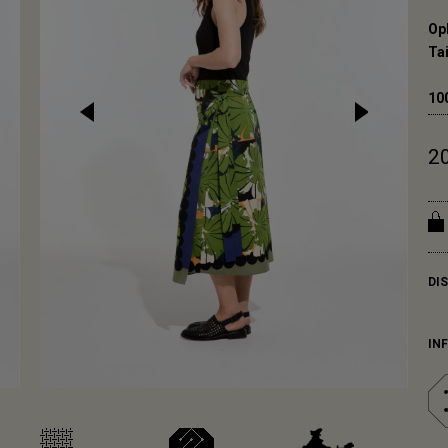
Op
Tai
10
2
DI
IN