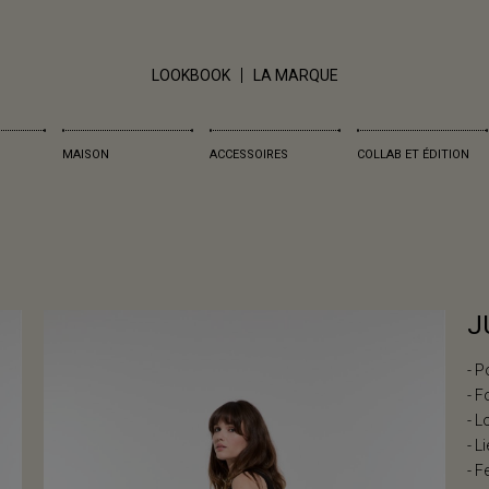
LOOKBOOK
LA MARQUE
MAISON
ACCESSOIRES
COLLAB ET ÉDITION
J
- P
- F
- L
- L
- F