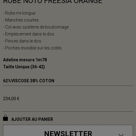
ROBE NOTO FREESIA ORANGE
- Robe mi-longue
- Manches courtes
- Col avec système de boutonnage
- Empiècement dans le dos
- Pinces dans le dos
- Poches invisible sur les cotés
Adeline mesure 1m78
Taille Unique (36-42)
62%VISCOSE 38% COTON
234,00 €
AJOUTER AU PANIER
NEWSLETTER
DERNIERS ARTICLES EN STOCK