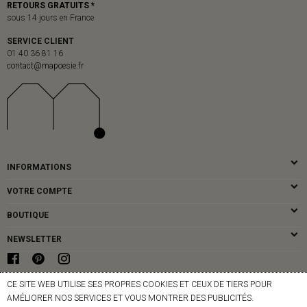
RETOURS GRATUITS *
sous 14 jours en France
SERVICE CLIENT
01 40 36 81 16
contact@mapoesie.fr
INFORMATIONS
VOTRE COMPTE
BOUTIQUE
NEWSLETTER
CE SITE WEB UTILISE SES PROPRES COOKIES ET CEUX DE TIERS POUR
© MAPOÉSIE PARIS - 2026
AMÉLIORER NOS SERVICES ET VOUS MONTRER DES PUBLICITÉS.