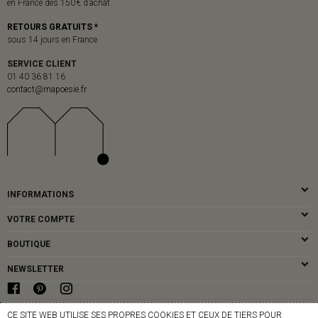
en France dès 150 € d’achat
RETOURS GRATUITS *
sous 14 jours en France
SERVICE CLIENT
01 40 36 81 16
contact@mapoesie.fr
INFORMATIONS
VOTRE COMPTE
BOUTIQUE
NEWSLETTER
CE SITE WEB UTILISE SES PROPRES COOKIES ET CEUX DE TIERS POUR