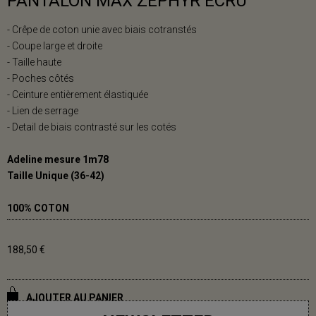
PANTALON MAX ZEPHYR ECRU
- Crêpe de coton unie avec biais cotranstés
- Coupe large et droite
- Taille haute
- Poches côtés
- Ceinture entièrement élastiquée
- Lien de serrage
- Detail de biais contrasté sur les cotés
Adeline mesure 1m78
Taille Unique (36-42)
100% COTON
188,50 €
AJOUTER AU PANIER