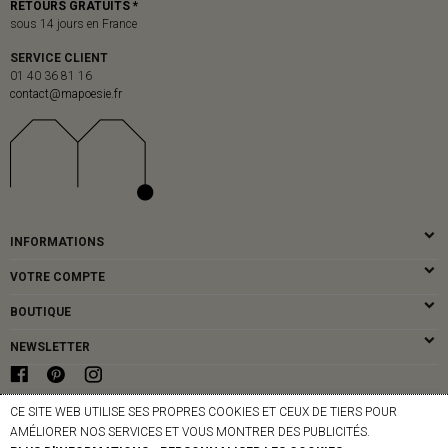
RETOURS GRATUITS *
sous 14 jours en France
SERVICE CLIENT
01 40 36 81 16
contact@mapoesie.fr
INFORMATIONS
VOTRE COMPTE
BOUTIQUE
NEWSLETTER
CE SITE WEB UTILISE SES PROPRES COOKIES ET CEUX DE TIERS POUR
© MAPOÉSIE PARIS - 2026
AMÉLIORER NOS SERVICES ET VOUS MONTRER DES PUBLICITÉS.