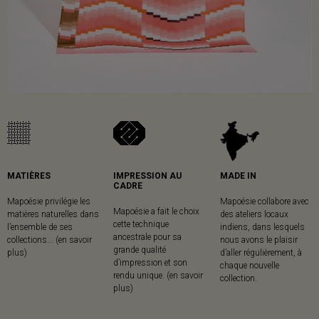
MATIÈRES
IMPRESSION AU
MADE IN
CADRE
Mapoésie privilégie les
Mapoésie collabore avec
Mapoésie a fait le choix
matières naturelles dans
des ateliers locaux
cette technique
l’ensemble de ses
indiens, dans lesquels
ancestrale pour sa
collections... (en savoir
nous avons le plaisir
grande qualité
plus)
d’aller régulièrement, à
d’impression et son
chaque nouvelle
rendu unique. (en savoir
collection.
plus)