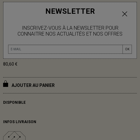
HOUSSE DE COUSSIN BLOOM SUN
NEWSLETTER
30/80 CM
30/80cm
INSCRIVEZ-VOUS À LA NEWSLETTER POUR
CONNAITRE NOS ACTUALITÉS ET NOS OFFRES
100% COTON
Retrouvez nos intérieurs de coussins ici
OK
80,60 €
AJOUTER AU PANIER
DISPONIBLE
INFOS LIVRAISON