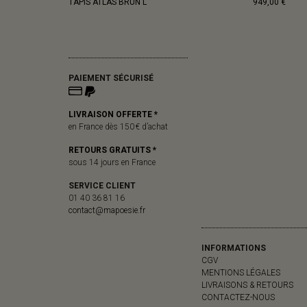
TAPIS ATLAS BRUN L
949,00 €
PAIEMENT SÉCURISÉ
LIVRAISON OFFERTE *
en France dès 150 € d’achat
RETOURS GRATUITS *
sous 14 jours en France
SERVICE CLIENT
01 40 36 81 16
contact@mapoesie.fr
INFORMATIONS
CGV
MENTIONS LÉGALES
LIVRAISONS & RETOURS
CONTACTEZ-NOUS