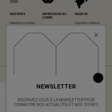
MATIÈRES
IMPRESSION AU
MADE IN
CADRE
Mapoésie privilégie
Mapoésie collabore
Mapoésie a fait le
les matières
avec des ateliers
choix cette technique
naturelles dans
locaux indiens, dans
ancestrale pour sa
l’ensemble de ses
lesquels nous avons
grande qualité
collections... (en
le plaisir d’aller
d’impression et son
savoir plus)
régulièrement, à
rendu unique. (en
chaque nouvelle
savoir plus)
collection.
VOUS AIMEREZ AUSSI
NEWSLETTER
INSCRIVEZ-VOUS À LA NEWSLETTER POUR
CONNAITRE NOS ACTUALITÉS ET NOS OFFRES