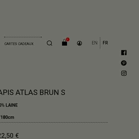
0
EN
FR
CARTES CADEAUX
APIS ATLAS BRUN S
0% LAINE
/180cm
22,50 €