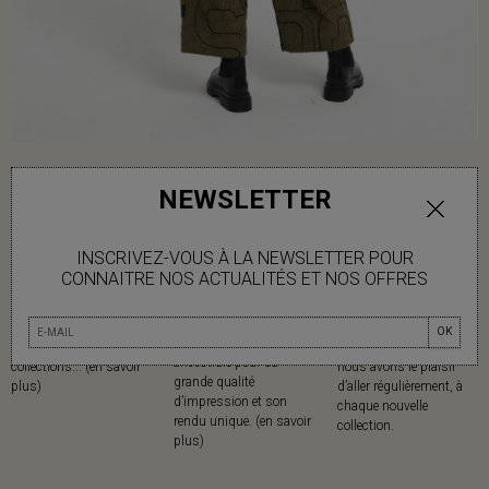
NEWSLETTER
INSCRIVEZ-VOUS À LA NEWSLETTER POUR
MATIÈRES
IMPRESSION AU
MADE IN
CONNAITRE NOS ACTUALITÉS ET NOS OFFRES
CADRE
Mapoésie privilégie les
Mapoésie collabore avec
Mapoésie a fait le choix
matières naturelles dans
des ateliers locaux
OK
cette technique
l’ensemble de ses
indiens, dans lesquels
ancestrale pour sa
collections... (en savoir
nous avons le plaisir
grande qualité
plus)
d’aller régulièrement, à
d’impression et son
chaque nouvelle
rendu unique. (en savoir
collection.
plus)