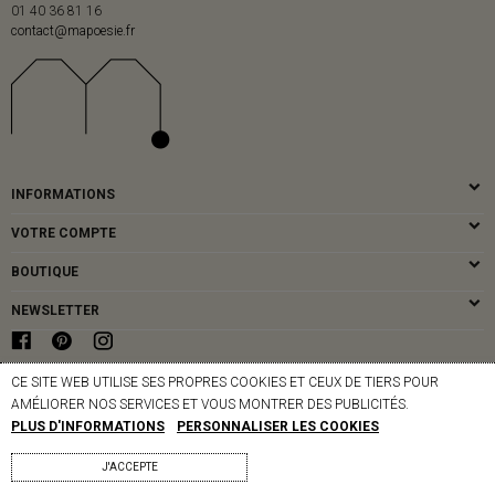
01 40 36 81 16
contact@mapoesie.fr
INFORMATIONS
VOTRE COMPTE
BOUTIQUE
NEWSLETTER
CE SITE WEB UTILISE SES PROPRES COOKIES ET CEUX DE TIERS POUR
© MAPOÉSIE PARIS - 2026
AMÉLIORER NOS SERVICES ET VOUS MONTRER DES PUBLICITÉS.
PLUS D'INFORMATIONS
PERSONNALISER LES COOKIES
J'ACCEPTE