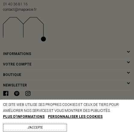
01 40 36 81 16
contact@mapoesie.fr
INFORMATIONS
VOTRE COMPTE
BOUTIQUE
NEWSLETTER
CE SITE WEB UTILISE SES PROPRES COOKIES ET CEUX DE TIERS POUR
© MAPOÉSIE PARIS - 2026
AMÉLIORER NOS SERVICES ET VOUS MONTRER DES PUBLICITÉS.
PLUS D'INFORMATIONS
PERSONNALISER LES COOKIES
J'ACCEPTE