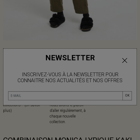
NEWSLETTER
INSCRIVEZ-VOUS À LA NEWSLETTER POUR
MATIÈRES
MADE IN
CONNAITRE NOS ACTUALITÉS ET NOS OFFRES
Mapoésie privilégie les
Mapoésie collabore avec
matières naturelles dans
des ateliers locaux
OK
l’ensemble de ses
indiens, dans lesquels
collections... (en savoir
nous avons le plaisir
plus)
d’aller régulièrement, à
chaque nouvelle
collection.