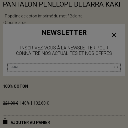
PANTALON PENELOPE BELARRA KAKI
- Popeline de coton imprimé du motif Belarra
- Coupe large
- Taille haute
NEWSLETTER
- Poches côtés
- Ceinture élastiquée au dos avec passants
INSCRIVEZ-VOUS À LA NEWSLETTER POUR
- Fermeture éclair invisible sur le côté
CONNAITRE NOS ACTUALITÉS ET NOS OFFRES
Lea mesure 1m78.
OK
Taille unique (36-42)
100% COTON
|
|
221,00 €
40%
132,60 €
AJOUTER AU PANIER