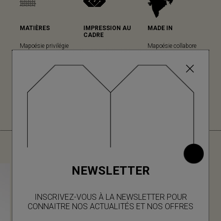
MATIÈRES
IMPRESSION AU
MADE IN
CADRE
Mapoésie privilégie
Mapoésie collabore
Mapoésie a fait le
les matières
avec des ateliers
choix cette technique
naturelles dans
locaux indiens, dans
ancestrale pour sa
l’ensemble de ses
lesquels nous avons
grande qualité
collections... (en
le plaisir d’aller
d’impression et son
savoir plus)
régulièrement, à
rendu unique. (en
chaque nouvelle
savoir plus)
collection.
VOUS AIMEREZ AUSSI
NEWSLETTER
INSCRIVEZ-VOUS À LA NEWSLETTER POUR
CONNAITRE NOS ACTUALITÉS ET NOS OFFRES