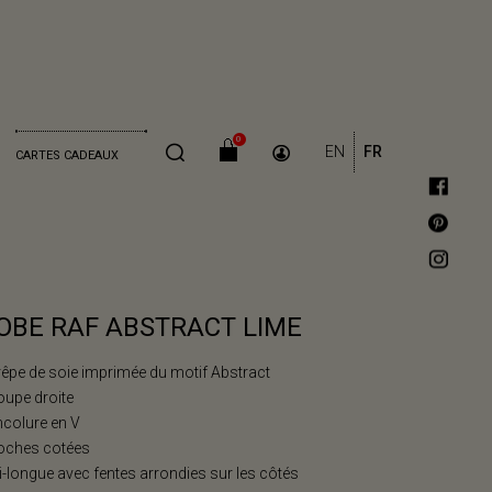
0
EN
FR
CARTES CADEAUX
OBE RAF ABSTRACT LIME
rêpe de soie imprimée du motif Abstract
oupe droite
ncolure en V
Poches cotées
i-longue avec fentes arrondies sur les côtés