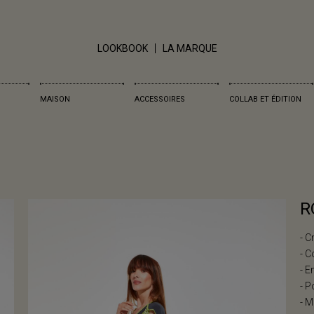
LOOKBOOK
LA MARQUE
MAISON
ACCESSOIRES
COLLAB ET ÉDITION
R
- C
- C
- E
- 
- M