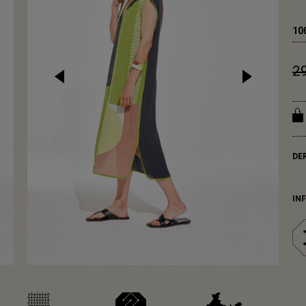
10
2
DE
IN