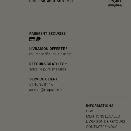
ROBE RAF ABSTRACT ROSE
179,40 €
299,00 €
PAIEMENT SÉCURISÉ
LIVRAISON OFFERTE *
en France dès 150 € d’achat
RETOURS GRATUITS *
sous 14 jours en France
SERVICE CLIENT
01 40 36 81 16
contact@mapoesie.fr
INFORMATIONS
CGV
MENTIONS LÉGALES
LIVRAISONS & RETOURS
CONTACTEZ-NOUS