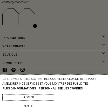
contact@mapoesie.fr
INFORMATIONS
VOTRE COMPTE
BOUTIQUE
NEWSLETTER
CE SITE WEB UTILISE SES PROPRES COOKIES ET CEUX DE TIERS POUR
© MAPOÉSIE PARIS - 2026
AMÉLIORER NOS SERVICES ET VOUS MONTRER DES PUBLICITÉS.
PLUS D'INFORMATIONS
PERSONNALISER LES COOKIES
J'ACCEPTE
REJETER