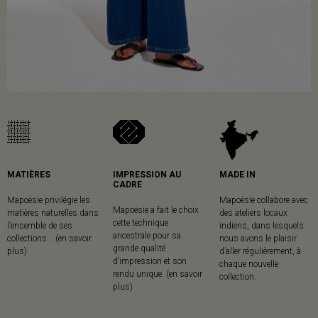
MATIÈRES
IMPRESSION AU
MADE IN
CADRE
Mapoésie privilégie les
Mapoésie collabore avec
Mapoésie a fait le choix
matières naturelles dans
des ateliers locaux
cette technique
l’ensemble de ses
indiens, dans lesquels
ancestrale pour sa
collections... (en savoir
nous avons le plaisir
grande qualité
plus)
d’aller régulièrement, à
d’impression et son
chaque nouvelle
rendu unique. (en savoir
collection.
plus)