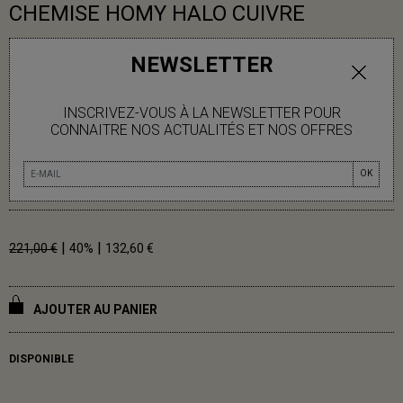
CHEMISE HOMY HALO CUIVRE
- Coton nid d'abeille imprimé du motif Halo
NEWSLETTER
- Coupe droite et ample
- Col ouvert
INSCRIVEZ-VOUS À LA NEWSLETTER POUR
- Patte de boutonnage à l'avant
CONNAITRE NOS ACTUALITÉS ET NOS OFFRES
- Manches courtes
- Poche poitrine
OK
100% COTON
|
|
221,00 €
40%
132,60 €
AJOUTER AU PANIER
DISPONIBLE