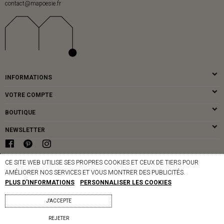
contact@mapoesie.fr
INFORMATIONS
VOTRE COMPTE
BOUTIQUE
NEWSLETTER
CE SITE WEB UTILISE SES PROPRES COOKIES ET CEUX DE TIERS POUR
© MAPOÉSIE PARIS - 2026
AMÉLIORER NOS SERVICES ET VOUS MONTRER DES PUBLICITÉS.
PLUS D'INFORMATIONS
PERSONNALISER LES COOKIES
J'ACCEPTE
REJETER