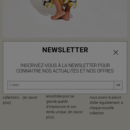
NEWSLETTER
INSCRIVEZ-VOUS À LA NEWSLETTER POUR
CONNAITRE NOS ACTUALITÉS ET NOS OFFRES
MATIÈRES
IMPRESSION AU
MADE IN
CADRE
Mapoésie privilégie les
Mapoésie collabore avec
OK
Mapoésie a fait le choix
matières naturelles dans
des ateliers locaux
cette technique
l’ensemble de ses
indiens, dans lesquels
ancestrale pour sa
collections... (en savoir
nous avons le plaisir
grande qualité
plus)
d’aller régulièrement, à
d’impression et son
chaque nouvelle
rendu unique. (en savoir
collection.
plus)