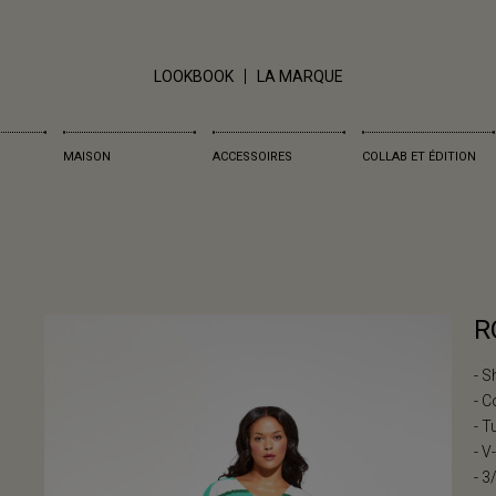
LOOKBOOK
LA MARQUE
MAISON
ACCESSOIRES
COLLAB ET ÉDITION
R
- S
- C
- T
- V
- 3