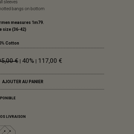
ull sleeves
Knotted bangs on bottom
rmen measures 1m79.
e size (36-42)
0% Cotton
95,00 €
40%
117,00 €
|
|
AJOUTER AU PANIER
SPONIBLE
FOS LIVRAISON