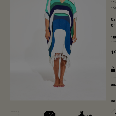
- F
- 
Ca
On
10
1
DI
IN