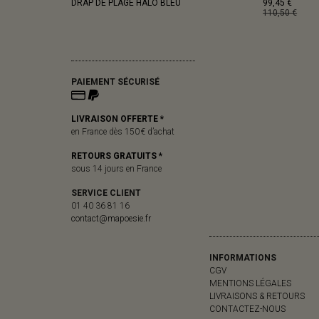
DRAP DE PLAGE HALO BLEU
99,45 €
110,50 €
PAIEMENT SÉCURISÉ
LIVRAISON OFFERTE *
en France dès 150 € d’achat
RETOURS GRATUITS *
sous 14 jours en France
SERVICE CLIENT
01 40 36 81 16
contact@mapoesie.fr
INFORMATIONS
CGV
MENTIONS LÉGALES
LIVRAISONS & RETOURS
CONTACTEZ-NOUS