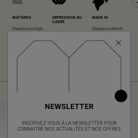
MATIÈRES
IMPRESSION AU
MADE IN
CADRE
Mapoésie privilégie
Mapoésie collabore
Mapoésie a fait le
les matières
avec des ateliers
choix cette technique
naturelles dans
locaux indiens, dans
ancestrale pour sa
l’ensemble de ses
lesquels nous avons
grande qualité
collections... (en
le plaisir d’aller
d’impression et son
savoir plus)
régulièrement, à
rendu unique. (en
chaque nouvelle
savoir plus)
collection.
VOUS AIMEREZ AUSSI
NEWSLETTER
INSCRIVEZ-VOUS À LA NEWSLETTER POUR
CONNAITRE NOS ACTUALITÉS ET NOS OFFRES