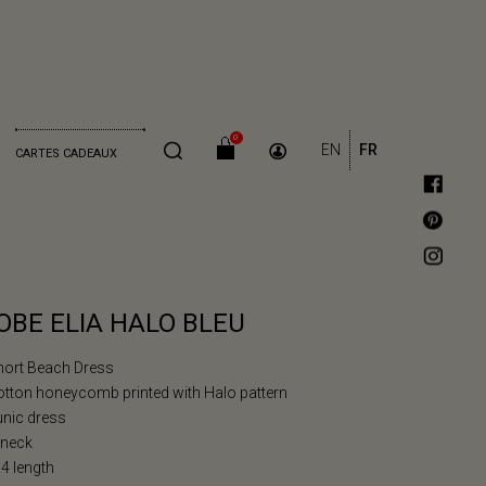
0
EN
FR
CARTES CADEAUX
OBE ELIA HALO BLEU
hort Beach Dress
otton honeycomb printed with Halo pattern
unic dress
-neck
/4 length