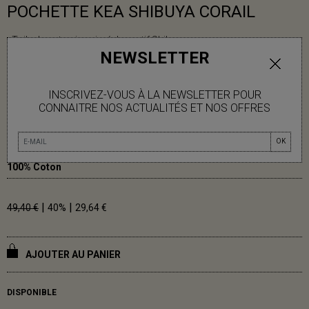
POCHETTE KEA SHIBUYA CORAIL
- Toile de coton imprimé du motif Shibuya
NEWSLETTER
- Impression au cadre
- Fermeture zippée
- Intérieur doublé en coton
INSCRIVEZ-VOUS À LA NEWSLETTER POUR
- Finitions en cuir
CONNAITRE NOS ACTUALITÉS ET NOS OFFRES
OK
21 x 15 cm
100% Coton
|
|
49,40 €
40%
29,64 €
AJOUTER AU PANIER
DISPONIBLE