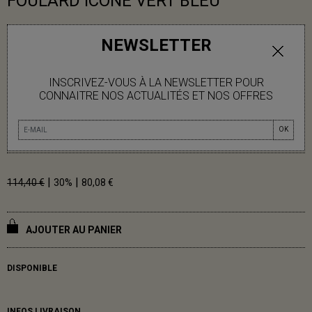
FOULARD ICONE VERT BLEU
Sur une base de coton tramé à motif carreaux, Mapoésie se dessine
NEWSLETTER
en lettres géantes. Le mélange des couleurs en camaïeu est
rehaussé par des touches plus éclatantes. En paréo ou en foulard ,
ce coton très léger se décline en quatre colorations , il est parfait
INSCRIVEZ-VOUS À LA NEWSLETTER POUR
pour compléter vos tenues et il est unisex!
CONNAITRE NOS ACTUALITÉS ET NOS OFFRES
100/190 cm
OK
100% Coton
|
|
114,40 €
30%
80,08 €
AJOUTER AU PANIER
DISPONIBLE
INFOS LIVRAISON