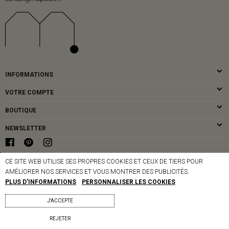
INFORMATIONS
VOTRE COMPTE
BOUTIQUE
NEWSLETTER
CE SITE WEB UTILISE SES PROPRES COOKIES ET CEUX DE TIERS POUR
© MAPOÉSIE PARIS - 2026
AMÉLIORER NOS SERVICES ET VOUS MONTRER DES PUBLICITÉS.
PLUS D'INFORMATIONS
PERSONNALISER LES COOKIES
J'ACCEPTE
REJETER