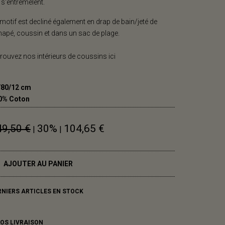
 s'entremêlent.
motif est decliné également en drap de bain/jeté de
apé, coussin et dans un sac de plage.
rouvez nos intérieurs de coussins ici
/80/12 cm
0% Coton
49,50 €
30%
104,65 €
|
|
AJOUTER AU PANIER
RNIERS ARTICLES EN STOCK
FOS LIVRAISON