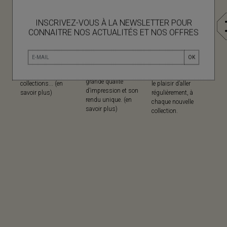
INSCRIVEZ-VOUS À LA NEWSLETTER POUR
MATIÈRES
IMPRESSION AU
MADE IN
CONNAITRE NOS ACTUALITÉS ET NOS OFFRES
CADRE
Mapoésie privilégie
Mapoésie collabore
Mapoésie a fait le
les matières
avec des ateliers
OK
choix cette technique
naturelles dans
locaux indiens, dans
ancestrale pour sa
l’ensemble de ses
lesquels nous avons
grande qualité
collections... (en
le plaisir d’aller
d’impression et son
savoir plus)
régulièrement, à
rendu unique. (en
chaque nouvelle
savoir plus)
collection.