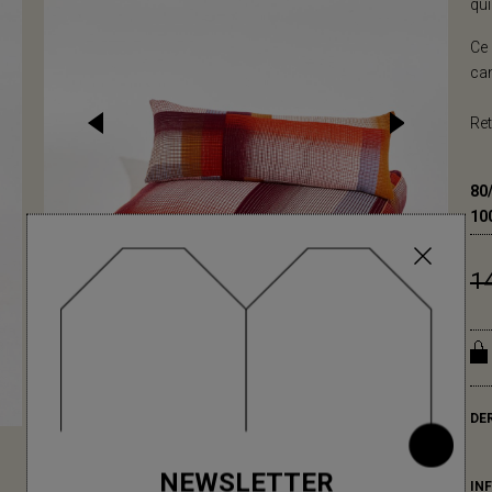
qui
Ce 
can
Ret
80
10
1
DE
NEWSLETTER
IN