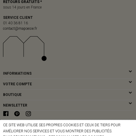
RETOURS GRATUITS *
sous 14 jours en France
SERVICE CLIENT
01 40 36 81 16
contact@mapoesie.fr
INFORMATIONS
VOTRE COMPTE
BOUTIQUE
NEWSLETTER
CE SITE WEB UTILISE SES PROPRES COOKIES ET CEUX DE TIERS POUR
© MAPOÉSIE PARIS - 2026
AMÉLIORER NOS SERVICES ET VOUS MONTRER DES PUBLICITÉS.