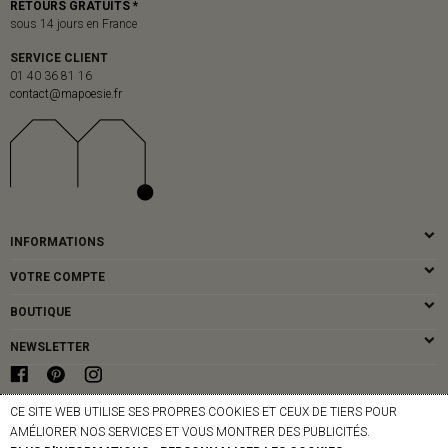
RETOURS GRATUITS *
sous 14 jours en France
SERVICE CLIENT
01 40 36 81 16
contact@mapoesie.fr
INFORMATIONS
VOTRE COMPTE
BOUTIQUE
NEWSLETTER
CE SITE WEB UTILISE SES PROPRES COOKIES ET CEUX DE TIERS POUR
© MAPOÉSIE PARIS - 2026
AMÉLIORER NOS SERVICES ET VOUS MONTRER DES PUBLICITÉS.