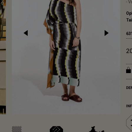
- V
Op
Tai
63
2
DE
IN