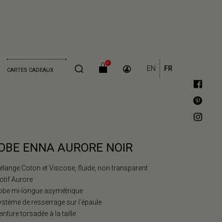
0
EN
FR
CARTES CADEAUX
OBE ENNA AURORE NOIR
élange Coton et Viscose, fluide, non transparent
otif Aurore
Robe mi-longue asymétrique
ystème de resserrage sur l'épaule
einture torsadée à la taille