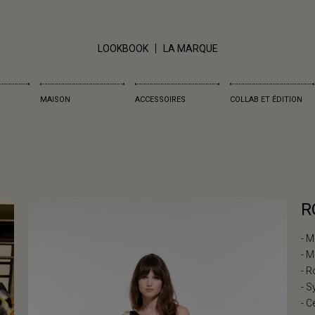
LOOKBOOK
LA MARQUE
MAISON
ACCESSOIRES
COLLAB ET ÉDITION
R
- M
- M
- 
- S
- C