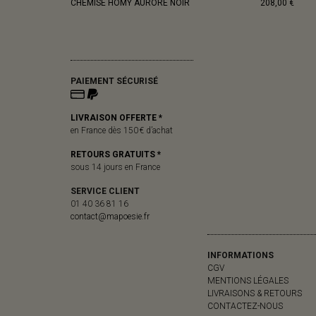
CHEMISE HOMY AURORE NOIR
208,00 €
PAIEMENT SÉCURISÉ
LIVRAISON OFFERTE *
en France dès 150 € d’achat
RETOURS GRATUITS *
sous 14 jours en France
SERVICE CLIENT
01 40 36 81 16
contact@mapoesie.fr
INFORMATIONS
CGV
MENTIONS LÉGALES
LIVRAISONS & RETOURS
CONTACTEZ-NOUS