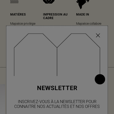
MATIÈRES
IMPRESSION AU
MADE IN
CADRE
Mapoésie privilégie
Mapoésie collabore
Mapoésie a fait le
les matières
avec des ateliers
choix cette technique
naturelles dans
locaux indiens, dans
ancestrale pour sa
l’ensemble de ses
lesquels nous avons
grande qualité
collections... (en
le plaisir d’aller
d’impression et son
savoir plus)
régulièrement, à
rendu unique. (en
chaque nouvelle
savoir plus)
collection.
VOUS AIMEREZ AUSSI
NEWSLETTER
INSCRIVEZ-VOUS À LA NEWSLETTER POUR
CONNAITRE NOS ACTUALITÉS ET NOS OFFRES